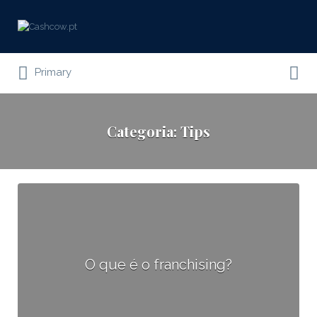
Procurar:
Procurar:
Marketplace para compra, venda e
Primary
investimento em negócios em
Portugal
Categoria:
Tips
O que é o franchising?